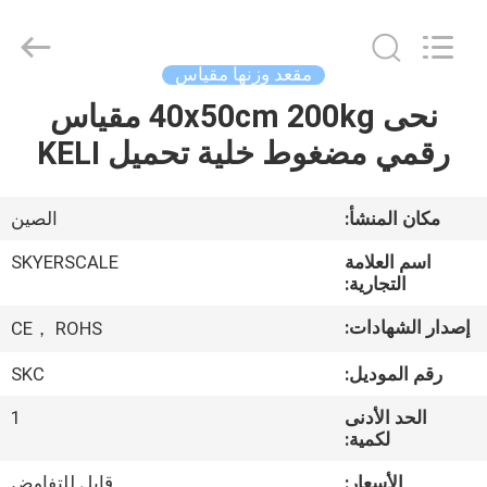
2026
Changzhou
Skyerscale
Co.,Limited.
All
مقعد وزنها مقياس
Rights
Reserved.
نحى 40x50cm 200kg مقياس
المنزل
رقمي مضغوط خلية تحميل KELI
المنتجات
مكان المنشأ:
الصين
فيديوهات
اسم العلامة
SKYERSCALE
التجارية:
حولنا
إصدار الشهادات:
CE， ROHS
رقم الموديل:
SKC
جولة
الحد الأدنى
1
في
لكمية:
المصنع
الأسعار:
قابل للتفاوض