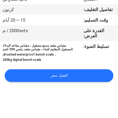
تفاصيل التغليف:
كرتون
مراقبة
الجودة
وقت التسليم:
15 ~ 20 أيام
القدرة على
2000sets / م
العرض:
أخبار
تسليط الضوء:
مقياس مقعد مدمج مصقول ، مقياس مقاعد البدلاء
المصقول المقاوم للماء ، مقياس مقعد رقمي 200 كجم
القضايا
,
,
Brushed waterproof bench scale
200kg digital bench scale
اطلب
افضل سعر
اقتباس
خريطة
الموقع