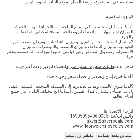
يستخدم في المستودع، ورشة العمل، موقع البناء، السوق للوزن
الميزة التنافسية:
1سكايرسكيل متخصصة في تصنيع الملحقات والأجزاء القوية والجمالية
للميزان.لديها مهارات رائعة لحام ومعالجة السطح لمختلف الملحقات
والجزء.
2وتشمل المنتجات جسر الوزن، وميزان الشاحنات، وميزان منصة الثروة
الحيوانية، وميزان المقاعد، وميزان المنصة، والمؤشرات، وميزان
الأسطوانة وصندوق التقاطع، وغير قياسي جميع الميزانات المخصصة وهلم
جرا.
3نحن ندعم
طلبات صغيرة، تسليم سريع
للعملاء لتوفير وقت أكثر قيمة.
4لدينا خبرة إنتاج وتصدير و أفضل سعر وجودة جيدة
5لدينا سوق عالمية، وقد تم تصديرها إلى المملكة المتحدة، التشيك، لاتفيا،
تايلاند، فيتنام، تشيلي، كندا، الفلبين، إسبانيا الخ مختلف البلدان في جميع
أنحاء العالم.
الرجاء الاتصال بنا:
واتس اب/تيل:0086 15995095496
skyer@skyerscale.com
www.floorweighingscales.com
مقياس مقعد الصناعية
مقياس وزن منصة