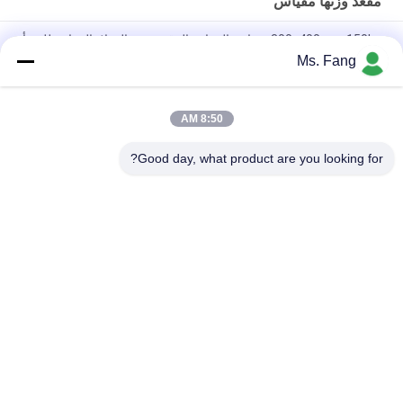
مقعد وزنها مقياس
300x400mm 150kg مقياس المقاعد الرقمية من الفولاذ المقاوم للصدأ
مع الوزن الإلكتروني للمنصة
Ms. Fang
50*60 مقاعد الموازنة الإلكترونية للشعاع الميزان الرقمي الإلكتروني
8:50 AM
ميزان طاولة مقاوم للماء من الفولاذ المقاوم للصدأ 304 مقاس 30x40
سم، 100 كجم
Good day, what product are you looking for?
فئات شعبية
جميع
مقعد وزنها مقياس
أرضية وزنها موازين
موازين المحور 
شاحنة تزن موازين
المحمولة
مقياس الوزن الرقمي
البليت شاحنة الموازين