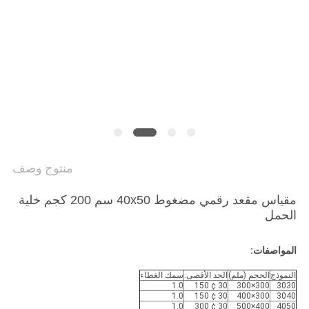
PRIVACY
POLICY
منتوج وصف
مقياس مقعد رقمي مضغوط 40x50 سم 200 كجم خلية
الحمل
المواصفات:
النموذج
الحجم (ملم)
الحد الأقصى.
سمك الغطاء
1.0
30 ¢ 150
300×300
3030
1.0
30 ¢ 150
300×400
3040
1.0
30 ¢ 300
400×500
4050