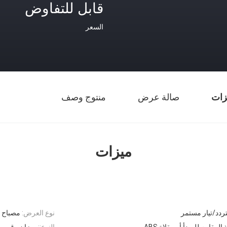
قابل للتفاوض
السعر
زات
صالة عرض
منتوج وصف
ميزات
تردد/تيار مستمر
نوع العرض:
مصباح LED
المقاوم للصدأ أو مقلاة ABS
النوع::
ميزان رقمي م