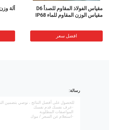
ميزان رقمي 30 كجم مع شاشة
LCD وصينية من الفولاذ المقاوم
الالكترو
للصدأ
افضل سعر
رسالة: