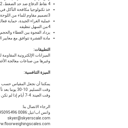
4 نقاط الدفاع ضد حد الضغط، 2 نقاط الحد من حماية، حماية فعالة لخلية الحمل
خذ تكنولوجيا مكافحة التآكل في 
3تصميم مقاوم للماء من اللوحة الرئيسية
عملية الغراء الجيدة، حماية فعالة
4من السهل تنظيفه
يزداد الفجوة بين الغطاء والحج
مادة القشرة تتوافق مع معايير ا
التطبيقات:
وغيرها من صناعات معالجة الأغ
الميزة التنافسية:
يمكننا أن نجعل المقياس حسب متطلبات المشترين، عملاء ‬‬
وقت التسليم: 10-30 يوما بعد تأكيد جميع تفاصيل التعبئة ومدة الدفع.
وقت العينة: 4-7 أيام إذا لم تكن هناك متطلبات خاصة
الرجاء الاتصال بنا:
واتس اب/تيل:0086 15995095496
skyer@skyerscale.com
w.floorweighingscales.com