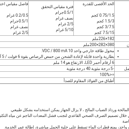
الحد الأقصى للقدرة
فاصل مقياس اختي
فترة مقياس التحقق
0.5/1جرام
0.75/1.5 كجم
0.2/0.5 غرام
نصف غرام
1.5/3 كجم
0.5/1جرام
2/5 غرام
3/7.5 كجم
نصف غرام
5/10 غرام
7.5/15 كجم
2/5 غرام
182×226ملم
ن
380×282×200ملم
محول طاقة خارجي واحد 10 VDC / 800 mA.
بطارية واحدة قابلة لإعادة الشحن من حمض الرصاص بقوة 6 فولت / 5 آه
6 أرقام أحمر LED، الارتفاع هو 14 ملم
مل
-5 درجة مئوية 40 درجة مئوية
=<100%
أطباق من الفولاذ المقاوم للصدأ
مالحة ورذاذ الضباب المالح ، لا يزال الجهاز يمكن استخدامه بشكل طبيعي.
ن خلال تصميم الصرف الصحي القاعدي لتجنب فشل المعدات الناجم عن مياه التكث
واحد، يمنع قطرات الماء تسقط على خلية الحمل مباشرة، إطالة عمر الخدمة.