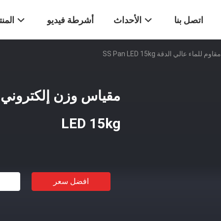
اتصل بنا
الأحداث
أشرطة فيديو
المن
اء عالي الدقة SS Pan LED 15kg
LED 15kg
افضل سعر