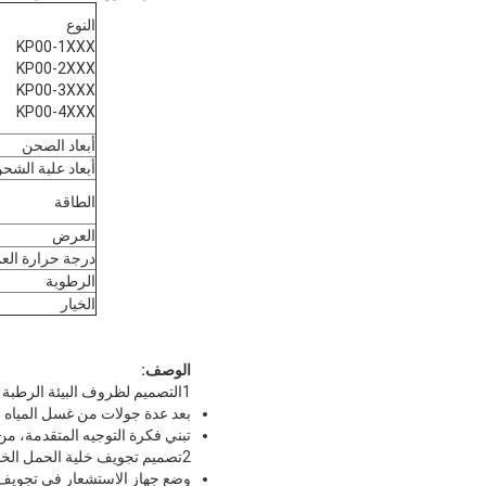
النوع
KP00-1XXX
KP00-2XXX
KP00-3XXX
KP00-4XXX
أبعاد الصحن
أبعاد علبة الشح
الطاقة
العرض
درجة حرارة الع
الرطوبة
الخيار
الوصف:
1التصميم لظروف البيئة الرطبة
بعد عدة جولات من غسل المياه ال
تبني فكرة التوجيه المتقدمة، م
2تصميم تجويف خلية الحمل الخاصة
وضع جهاز الاستشعار في تجويف 