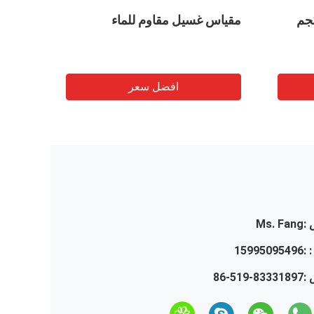
مقياس الفولاذ المقاوم للصدأ D6
ميزان إلكتروني مقاوم للماء عالي
ياس الوزن المقاوم للماء IP68
الجودة 30 كجم D11
مقياس ا
افضل سعر
:
Ms. Fang
 :
15995095496
 :
86-519-83331897