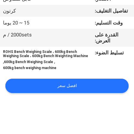
تفاصيل التغليف:
كرتون
مراقبة
الجودة
وقت التسليم:
15 ~ 20 يوما
القدرة على
2000sets / م
العرض:
أخبار
تسليط الضوء:
ROHS Bench Weighing Scale ، 600kg Bench
Weighing Scale ، 600kg Bench Weighting Machine
القضايا
,
,
600kg Bench Weighing Scale
600kg bench weighing machine
اطلب
افضل سعر
اقتباس
خريطة
الموقع