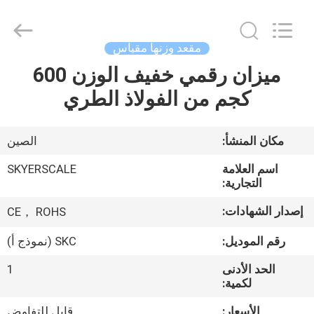
2026
Changzhou
Skyerscale
Co.,Limited.
All
مقعد وزنها مقياس
Rights
Reserved.
ميزان رقمي خفيف الوزن 600
المنزل
كجم من الفولاذ الطري
المنتجات
مكان المنشأ:
الصين
فيديوهات
اسم العلامة
SKYERSCALE
التجارية:
حولنا
إصدار الشهادات:
CE， ROHS
رقم الموديل:
SKC (نموذج أ)
جولة
الحد الأدنى
1
في
لكمية:
المصنع
الأسعار:
قابل للتفاوض