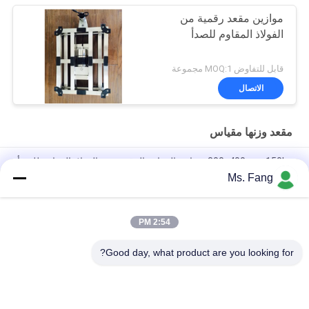
موازين مقعد رقمية من
الفولاذ المقاوم للصدأ
قابل للتفاوض MOQ:1 مجموعة
الاتصال
مقعد وزنها مقياس
300x400mm 150kg مقياس المقاعد الرقمية من الفولاذ المقاوم للصدأ
مع الوزن الإلكتروني للمنصة
Ms. Fang
50*60 مقاعد الموازنة الإلكترونية للشعاع الميزان الرقمي الإلكتروني
2:54 PM
ميزان طاولة مقاوم للماء من الفولاذ المقاوم للصدأ 304 مقاس 30x40
سم، 100 كجم
Good day, what product are you looking for?
فئات شعبية
جميع