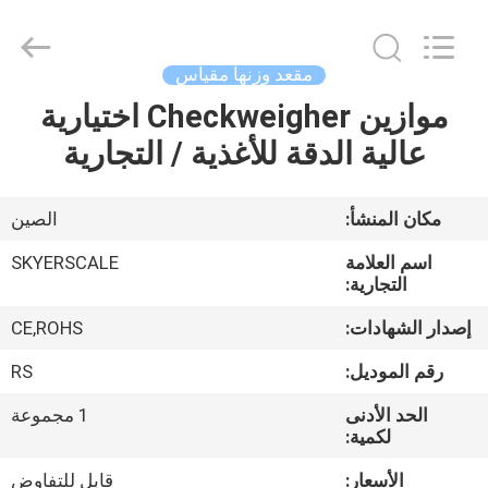
2026
Changzhou
Skyerscale
Co.,Limited.
All
مقعد وزنها مقياس
Rights
Reserved.
موازين Checkweigher اختيارية
المنزل
عالية الدقة للأغذية / التجارية
المنتجات
مكان المنشأ:
الصين
فيديوهات
اسم العلامة
SKYERSCALE
التجارية:
حولنا
إصدار الشهادات:
CE,ROHS
رقم الموديل:
RS
جولة
الحد الأدنى
1 مجموعة
في
لكمية:
المصنع
الأسعار:
قابل للتفاوض