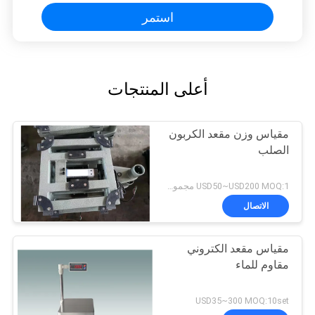
استمر
أعلى المنتجات
مقياس وزن مقعد الكربون
الصلب
USD50~USD200 MOQ:1 مجموعة
الاتصال
مقياس مقعد الكتروني
مقاوم للماء
USD35~300 MOQ:10set