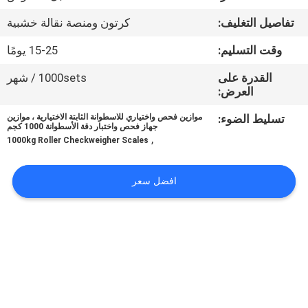
تفاصيل التغليف:
كرتون ومنصة نقالة خشبية
مراقبة
الجودة
وقت التسليم:
15-25 يومًا
القدرة على
1000sets / شهر
العرض:
أخبار
تسليط الضوء:
موازين فحص واختياري للاسطوانة الثابتة الاختيارية ، موازين
جهاز فحص واختبار دقة الأسطوانة 1000 كجم
القضايا
,
1000kg Roller Checkweigher Scales
اطلب
افضل سعر
اقتباس
خريطة
الموقع