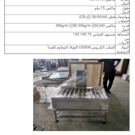
النقل
طول
ماكس 15 ملم
النقل
مواصفات
قطر 38/50/60 ((كCR)
العجلات
قدرة
ماكس 30kg/m ((38) 50kg/m ((50,60)
النقل
المسافة
مستوى القياس 75 100 150
بين
الأدوات
المواد
الصلب الكربوني/US304 الفولاذ المقاوم للصدأ
الرئيسية