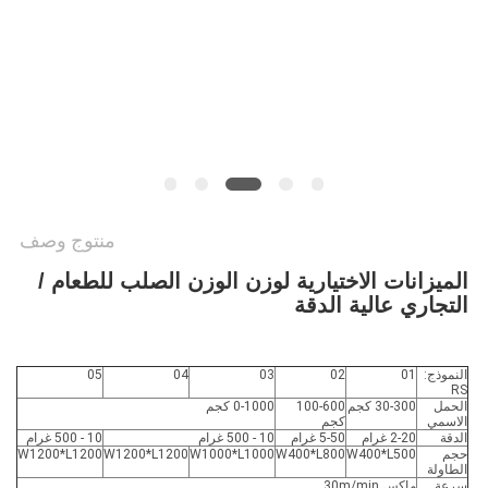
PRIVACY
POLICY
منتوج وصف
الميزانات الاختيارية لوزن الوزن الصلب للطعام /
التجاري عالية الدقة
النموذج:
01
02
03
04
05
RS
الحمل
30-300 كجم
100-600
0-1000 كجم
الاسمي
كجم
الدقة
2-20 غرام
5-50 غرام
10 - 500 غرام
10 - 500 غرام
حجم
W400*L500
W400*L800
W1000*L1000
W1200*L1200
W1200*L1200
الطاولة
سرعة
ماكس 30m/min