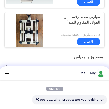
الاتصال
موازين مقعد رقمية من
الفولاذ المقاوم للصدأ
قابل للتفاوض MOQ:1 مجموعة
الاتصال
مقعد وزنها مقياس
300x400mm 150kg مقياس المقاعد الرقمية من الفولاذ المقاوم للصدأ
مع الوزن الإلكتروني للمنصة
Ms. Fang
50*60 مقاعد الموازنة الإلكترونية للشعاع الميزان الرقمي الإلكتروني
7:08 AM
ميزان طاولة مقاوم للماء من الفولاذ المقاوم للصدأ 304 مقاس 30x40
سم، 100 كجم
Good day, what product are you looking for?
فئات شعبية
جميع