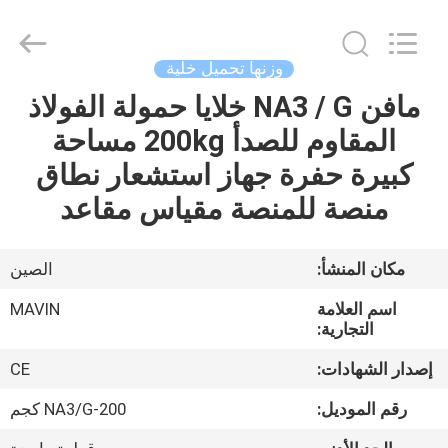
2026
Changzhou
Skyerscale
Co.,Limited.
All
وزنها تحميل خلية
Rights
Reserved.
مافن NA3 / G خلايا حمولة الفولاذ
المنزل
المقاوم للصدأ 200kg مساحة
المنتجات
كبيرة حفرة جهاز استشعار نطاق
منصة للمنصة مقياس مقاعد
فيديوهات
مكان المنشأ:
الصين
حولنا
اسم العلامة
MAVIN
التجارية:
جولة
إصدار الشهادات:
CE
في
رقم الموديل:
NA3/G-200 كجم
المصنع