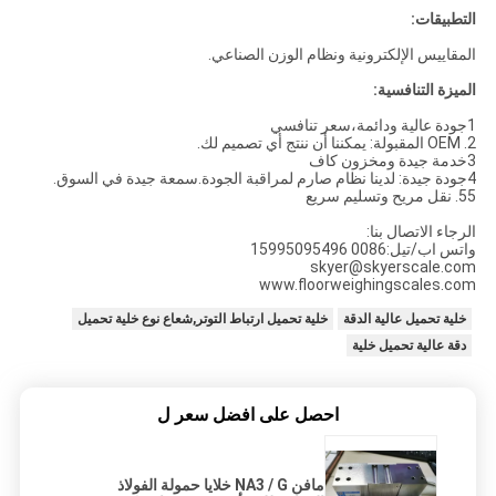
التطبيقات:
المقاييس الإلكترونية ونظام الوزن الصناعي.
الميزة التنافسية:
1جودة عالية ودائمة،سعر تنافسي
2. OEM المقبولة: يمكننا أن ننتج أي تصميم لك.
3خدمة جيدة ومخزون كاف
4جودة جيدة: لدينا نظام صارم لمراقبة الجودة.سمعة جيدة في السوق.
55. نقل مريح وتسليم سريع
الرجاء الاتصال بنا:
واتس اب/تيل:0086 15995095496
skyer@skyerscale.com
www.floorweighingscales.com
خلية تحميل عالية الدقة
خلية تحميل ارتباط التوتر,شعاع نوع خلية تحميل
دقة عالية تحميل خلية
احصل على افضل سعر ل
مافن NA3 / G خلايا حمولة الفولاذ