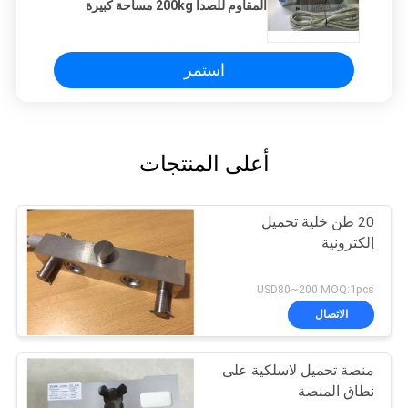
المقاوم للصدأ 200kg مساحة كبيرة
حفرة جهاز استشعار نطاق منصة للمنصة
مقياس مقاعد
استمر
أعلى المنتجات
20 طن خلية تحميل
إلكترونية
USD80~200 MOQ:1pcs
الاتصال
منصة تحميل لاسلكية على
نطاق المنصة