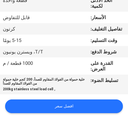
الحد الأدنى
قطعة واحدة
لكمية:
مراقبة
الأسعار:
قابل للتفاوض
الجودة
تفاصيل التغليف:
كرتون
أخبار
وقت التسليم:
5-15 يومًا
شروط الدفع:
T/T، ويسترن يونيون
القضايا
القدرة على
1000 قطعة / م
العرض:
اطلب
تسليط الضوء:
خلية حمولة من الفولاذ المقاوم للصدأ، 200 كجم خلية حمولة
من الفولاذ المقاوم للصدأ
اقتباس
,
200kg stainless steel load cell
خريطة
افضل سعر
الموقع