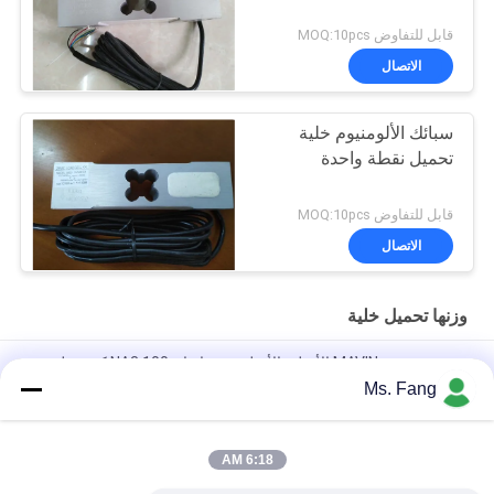
قابل للتفاوض MOQ:10pcs
الاتصال
سبائك الألومنيوم خلية
تحميل نقطة واحدة
قابل للتفاوض MOQ:10pcs
الاتصال
وزنها تحميل خلية
مستشعر وزن MAVIN الأصلي الأصلي من تايوان NA3 100 كجم خلية
تحميل لميزان المقعد
Ms. Fang
مستشعرات القوة الرقمية وخلايا الحمل NA3 500 كجم
6:18 AM
Load Cell L6E3 Aluminum Alloy Electric Scales Weighing
Sensor Single Point Pressure Sensor C3 Weighing Sensor