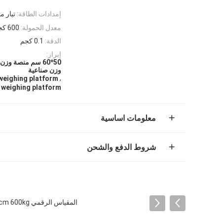
إمدادات الطاقة:
تيار متردد 220 فولت / 50 هرت
معدل الحمولة:
600 كجم
الدقة:
0.1 كجم
إبراز:
وزن صناعية
,
 weighing platform
 weighing platform
معلومات اساسية
شروط الدفع والشحن
المقياس الرقمي 60x80cm 600kg المقياس الإلكتروني الفولاذ الكربوني المقياس الشخصي المقياس الأرضية مقعد منصة البريد المقياس