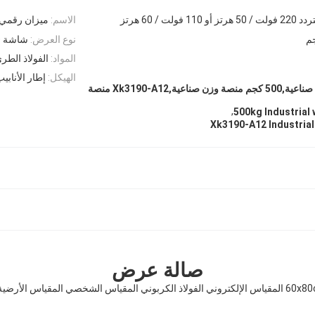
ز أو 110 فولت / 60 هرتز
الاسم:
ميزان رقمي
نوع العرض:
شاشة LCD/LED
المواد:
الفولاذ الطر
الهيكل:
إطار الأنابي
50*60 سم منصة وزن صناعية,500 كجم منصة وزن صناعية,Xk3190-A12 منصة
,
500kg Industrial
Xk3190-A12 Industrial
صالة عرض