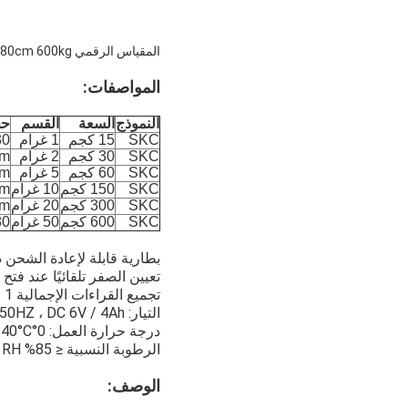
المقياس الرقمي 60x80cm 600kg المقياس الإلكتروني الفولاذ الكربوني المقياس الشخصي المقياس الأرضية مقعد منصة البريد المقياس
المواصفات:
النموذج
السعة
القسم
حج
SKC
15 كجم
1 غرام
30×30
SKC
30 كجم
2 غرام
cm
SKC
60 كجم
5 غرام
cm
SKC
150 كجم
10 غرام
cm
SKC
300 كجم
20 غرام
cm
SKC
600 كجم
50 غرام
80×80
بطارية قابلة لإعادة الشحن 
تعيين الصفر تلقائيًا عند فتح
تجميع القراءات الإجمالية 1 ~ 30 مرة
التيار: AC 220V ((± 10٪) / 50HZ ، DC 6V / 4Ah (بطارية قابلة لإعادة الشحن في الداخل)
درجة حرارة العمل: 0°C~+40°C
الرطوبة النسبية ≤ 85% RH
الوصف: