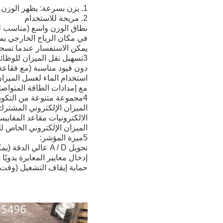
1. يزن بسرعة: يظهر الوزن بمجرد وضع المواد على الميزان الإلكتروني ، ويظهر الصفر بمجرد تفريغ المواد.
2. مريحة للاستخدام
نطاق الوزن واسع (مناسب للم
في مكان الرياح الخارجي يمك
يمكن الاستفسار عندما تسج
3تسهيل نقل الميزان للوظائف
دون قيود مناسبة (مع فقاع
استخدام الماء لغسل الميزان
مع إمدادات الطاقة المتواصل
4مجموعة متنوعة من التكوينات، مناسبة للفصول المختلفة:
الميزان الإلكتروني المشترك
الالكترونيات مقاعد المقاييس لديها وظيفة الطباعة ((S232
الميزان الإلكتروني الخاص للخدمات اللوجستية (20mA حلقة التيار
5ميزة المؤشر:
تحويل A / D عالي الدقة (يمكن قراءة ما يصل إلى 1/30000)
إدخال معايير المعايرة يدويًا
حماية إيقاف التشغيل (وقت العم