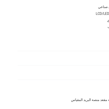
 صناعي
ي
ب