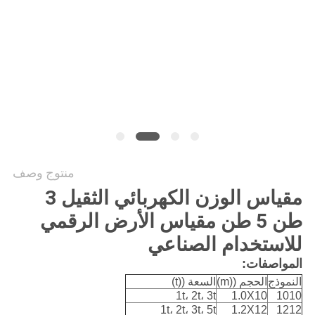
PRIVACY
POLICY
منتوج وصف
مقياس الوزن الكهربائي الثقيل 3
طن 5 طن مقياس الأرض الرقمي
للاستخدام الصناعي
المواصفات:
النموذج
الحجم ((m)
السعة ((t)
1t، 2t، 3t
1.0X10
1010
1t، 2t، 3t، 5t
1.2X12
1212