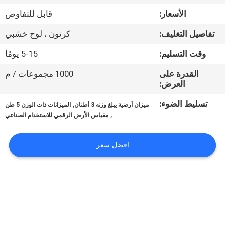
الأسعار:
قابل للتفاوض
مراقبة
تفاصيل التغليف:
كرتون ، لوح خشبي
الجودة
وقت التسليم:
5-15 يومًا
أخبار
القدرة على
1000 مجموعات / م
العرض:
القضايا
تسليط الضوء:
,
ميزان أرضية يبلغ وزنه 3 أطنان
الميزانات ذات الوزن 5 طن
,
مقياس الأرض الرقمي للاستخدام الصناعي
اطلب
افضل سعر
اقتباس
خريطة
الموقع