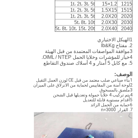
1t، 2t، 3t، 5t
1.2×15
1215
1t، 2t، 3t، 5t
1.5X15
1515
1t، 2t، 3t، 5t
2.0X20
2020
5t، 8t، 10t
2.0X30
2030
5t، 8t، 10t، 15t، 20t
2.0X40
2040
1الهيكل الاختياري
2. مفتاح Ib&Kg
3موافقة المواصفات المعتمدة من قبل الهيئة
4خيار للمؤشرات وخلايا الحمل OIML / NTEP.
5. مع كابل 5 أمتار و 4 أسلاك صندوق التقاطع
الوصف:
1بناء صناعي صلب معتمد من قبل CE لوزن العمل الثقيل
2لوحة آمنة من المقاييس لحماية من الانزلاق على الميزان
3ملصق بالمسحوق
4يتم تركيب 4 خلايا حمولة وتعديلها قبل الشحن
5أقدام مستوية قابلة للتعديل
6حماية من الحمل الزائد
7. القرار: n=3000