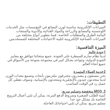
التطبيقات:
الميزانات الإلكترونية مناسبة لوزن البضائع في المؤسسات مثل الخدمات
اللوجستية والمصانع والزراعة والمواد الغذائية والأدوية والمنتجات
المائية.الطرق والمتطلبات الخاصة، قمنا بتطوير أنواع مختلفة من
الميزانات الصناعية الإلكترونية لتلبية الاحتياجات المختلفة للمستخدمين.
الميزة التنافسية:
1جودة عالية:
لدينا نظام صارم للسيطرة على الجودة، جميع منتجاتنا تتوافق مع معايير
الجودة الدولية، وتتواجد بشكل كبير في مجموعة متنوعة من الأسواق في
جميع أنحاء العالم.
2خدمة العملاء المتميزة
نحن مصنعون و مصدرون محترفون ملتزمون بأبحاث وتصنيع معدات الوزن.
لدينا متحدثون جيدون بالإنجليزية ومتحدثون بالإسبانية، وسوف نعطي كل
عميل رد في الوقت المناسب.
3. MOQ منخفضة وتسليم سريع:
كمية الطلب الصغيرة وشروط الدفع المرنة، يمكن أن تلبي أعمال الترويج
الخاصة بك بشكل جيد جدا.
تسليم سريع، يمكن أن تلبي احتياجاتك العاجلة.