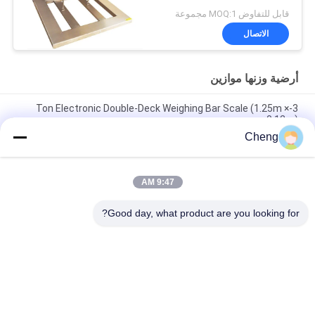
قابل للتفاوض MOQ:1 مجموعة
الاتصال
أرضية وزنها موازين
3-Ton Electronic Double-Deck Weighing Bar Scale (1.25m ×
0.12m)
Cheng
مقياس الكرسي المتحرك الطبي مستشفى غرفة غسيل الكلى غرفة
إعادة التأهيل مقياس الوزن مع بروتوث RS232 اختيارية
9:47 AM
خلية حمولة زيميك H8C 1x1m 5 طن الوزن الثقيل المقياس الصناعي
أرضية مع منصة الفولاذ الكربوني
Good day, what product are you looking for?
فئات شعبية
جميع
مقعد وزنها مقياس
أرضية وزنها موازين