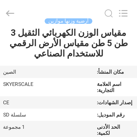
2026
Changzhou
Skyerscale
Co.,Limited.
All
أرضية وزنها موازين
Rights
Reserved.
مقياس الوزن الكهربائي الثقيل 3
المنزل
طن 5 طن مقياس الأرض الرقمي
المنتجات
للاستخدام الصناعي
فيديوهات
مكان المنشأ:
الصين
اسم العلامة
SKYERSCALE
حولنا
التجارية:
إصدار الشهادات:
CE
جولة
رقم الموديل:
سلسلة SD
في
الحد الأدنى
1 مجموعة
المصنع
لكمية: