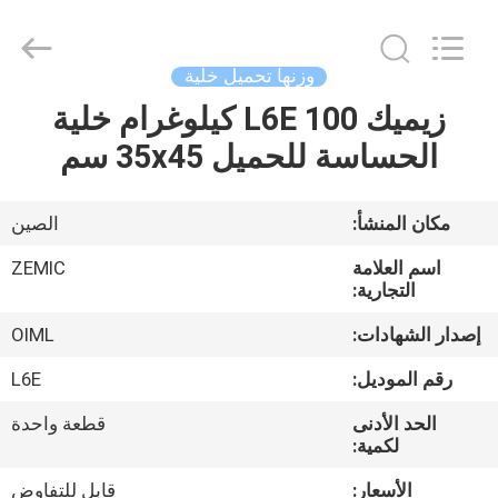
2026
Changzhou
Skyerscale
Co.,Limited.
All
وزنها تحميل خلية
Rights
Reserved.
زيميك L6E 100 كيلوغرام خلية
المنزل
الحساسة للحميل 35x45 سم
المنتجات
مكان المنشأ:
الصين
فيديوهات
اسم العلامة
ZEMIC
التجارية:
حولنا
إصدار الشهادات:
OIML
رقم الموديل:
L6E
جولة
الحد الأدنى
قطعة واحدة
في
لكمية:
المصنع
الأسعار:
قابل للتفاوض