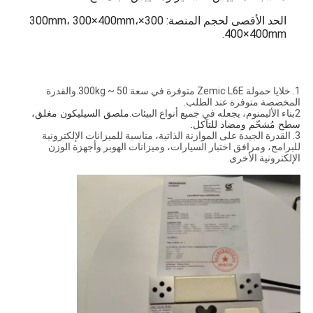
الحد الأقصى لحجم المنصة: 300×300mm، 300×400mm،
400×400mm.
1. خلايا حمولة Zemic L6E متوفرة في سعة 50 ~ 300kg.والقدرة
المخصصة متوفرة عند الطلب.
2بناء الأليمنوم، يجعله في جميع أنواع البيئات.
ملصق السيليكون مغلق،
سطح مُشحّم ومضاد للتآكل.
3. القدرة الجيدة على الموازنة الذاتية، مناسبة للميزانات الإلكترونية
للبرامج، ومرافق اختبار السيارات، وميزانات الهوبر وأجهزة الوزن
الإلكترونية الأخرى.