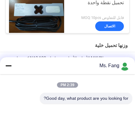
تحميل نقطة واحدة
قابل للتفاوض MOQ:10pcs
الاتصال
وزنها تحميل خلية
مستشعر وزن MAVIN الأصلي الأصلي من تايوان NA3 100 كجم خلية
تحميل لميزان المقعد
Ms. Fang
مستشعرات القوة الرقمية وخلايا الحمل NA3 500 كجم
2:39 PM
Load Cell L6E3 Aluminum Alloy Electric Scales Weighing
Sensor Single Point Pressure Sensor C3 Weighing Sensor
Good day, what product are you looking for?
فئات شعبية
جميع
مقعد وزنها مقياس
أرضية وزنها موازين