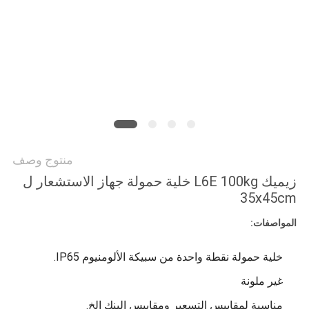
PRIVACY
POLICY
منتوج وصف
زيميك L6E 100kg خلية حمولة جهاز الاستشعار ل
35x45cm
المواصفات:
خلية حمولة نقطة واحدة من سبيكة الألومنيوم IP65.
غير ملونة
مناسبة لمقاييس التسعير ومقاييس البنك الخ.