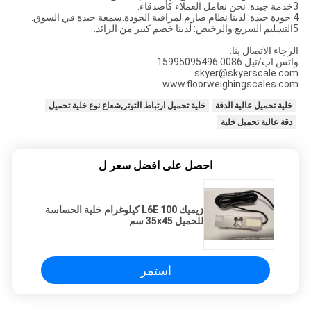
3خدمة جيدة: نحن نعامل العملاء كأصدقاء.
4.جودة جيدة: لدينا نظام صارم لمراقبة الجودة.سمعة جيدة في السوق.
5التسليم السريع والرخيص: لدينا خصم كبير من الرائد.
الرجاء الاتصال بنا:
واتس اب/تيل:0086 15995095496
skyer@skyerscale.com
www.floorweighingscales.com
خلية تحميل عالية الدقة
خلية تحميل ارتباط التوتر,شعاع نوع خلية تحميل
دقة عالية تحميل خلية
احصل على افضل سعر ل
زيميك L6E 100 كيلوغرام خلية الحساسة
للحميل 35x45 سم
استمر