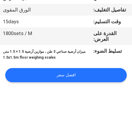
تفاصيل التغليف:
الورق المقوى
مراقبة
الجودة
وقت التسليم:
15days
القدرة على
1800sets / M
العرض:
أخبار
تسليط الضوء:
,
ميزان أرضية صناعي 3 طن ، موازين أرضية 1.5 × 1.5 متر
1.5x1.5m floor weighing scales
القضايا
افضل سعر
اطلب
اقتباس
خريطة
الموقع