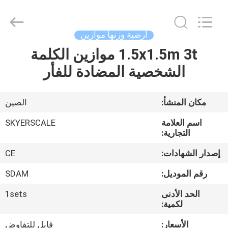
2026
Changzhou
Skyerscale
Co.,Limited.
All
أرضية وزنها موازين
Rights
Reserved.
1.5x1.5m 3t موازين الكلمة
المنزل
الشخصية المضادة للفأر
المنتجات
مكان المنشأ:
الصين
فيديوهات
اسم العلامة
SKYERSCALE
التجارية:
حولنا
إصدار الشهادات:
CE
رقم الموديل:
SDAM
جولة
الحد الأدنى
1sets
في
لكمية:
المصنع
الأسعار:
قابل للتفاوض