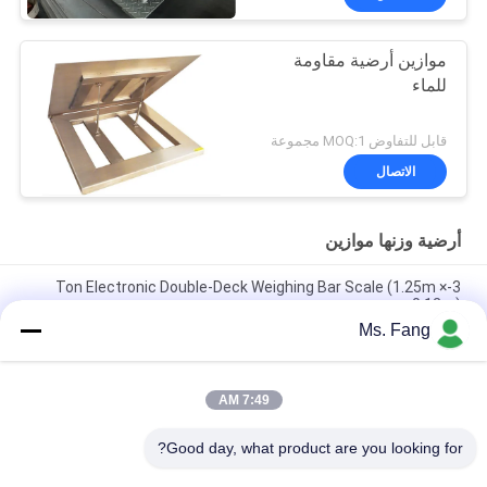
موازين أرضية مقاومة
للماء
قابل للتفاوض MOQ:1 مجموعة
الاتصال
أرضية وزنها موازين
3-Ton Electronic Double-Deck Weighing Bar Scale (1.25m ×
0.12m)
Ms. Fang
مقياس الكرسي المتحرك الطبي مستشفى غرفة غسيل الكلى غرفة
إعادة التأهيل مقياس الوزن مع بروتوث RS232 اختيارية
7:49 AM
خلية حمولة زيميك H8C 1x1m 5 طن الوزن الثقيل المقياس الصناعي
أرضية مع منصة الفولاذ الكربوني
Good day, what product are you looking for?