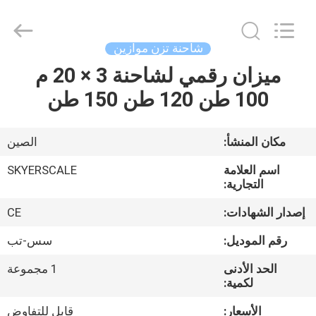
2026
Changzhou
Skyerscale
Co.,Limited.
All
شاحنة تزن موازين
Rights
Reserved.
ميزان رقمي لشاحنة 3 × 20 م
المنزل
100 طن 120 طن 150 طن
المنتجات
مكان المنشأ:
الصين
فيديوهات
اسم العلامة
SKYERSCALE
التجارية:
حولنا
إصدار الشهادات:
CE
رقم الموديل:
سس-تب
جولة
الحد الأدنى
1 مجموعة
في
لكمية:
المصنع
الأسعار:
قابل للتفاوض