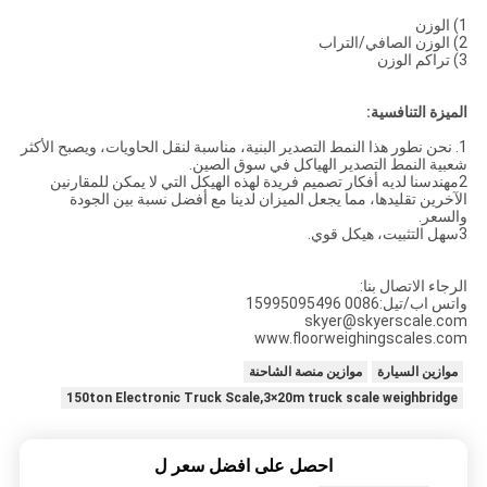
1) الوزن
2) الوزن الصافي/التراب
3) تراكم الوزن
الميزة التنافسية:
1. نحن نطور هذا النمط التصدير البنية، مناسبة لنقل الحاويات، ويصبح الأكثر
شعبية النمط التصدير الهياكل في سوق الصين.
2مهندسنا لديه أفكار تصميم فريدة لهذه الهيكل التي لا يمكن للمقارنين
الآخرين تقليدها، مما يجعل الميزان لدينا مع أفضل نسبة بين الجودة
والسعر.
3سهل التثبيت، هيكل قوي.
الرجاء الاتصال بنا:
واتس اب/تيل:0086 15995095496
skyer@skyerscale.com
www.floorweighingscales.com
موازين السيارة
موازين منصة الشاحنة
150ton Electronic Truck Scale,3×20m truck scale weighbridge
احصل على افضل سعر ل