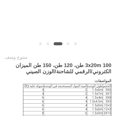
PRIVACY
POLICY
منتوج وصف
3x20m 100 طن، 120 طن، 150 طن الميزان
الكتروني/الرقمي للشاحنة/الوزن الصيني
المواصفات:
الحجم
طول الوحدة
كمية المواد المستخدمة في الوحدة
حمولة خلية Qty.
4
2
1.5x6m
3X6
4
2
1.5x7m
3X7
6
4
1.5x4m
3X8
6
4
1.5x4.5m
3X9
6
4
1.5x5m
3×10
6
4
1.5x6m
3×12
8
6
1.5x5m
3X15