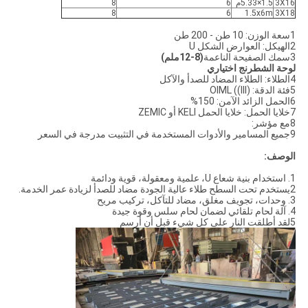
3X16
1.5×5.33م
6
8
8
6
1.5x6m
3X18
1سعة الوزن: 10 طن - 200 طن
2الهيكل: العوارض الشكل U
3سمك الصفيحة الناعمة
(8-12ملم)
لوحة الشطرنج اختياري
4الطلاء: الطلاء المضاد للصدأ والآكل
5فئة الدقة: OIML ((III)
6الحمل الزائد الآمن: 150%
7خلايا الحمل: خلايا الحمل KELI أو ZEMIC
8مع مؤشر:
9جميع المسامير والأدوات المستخدمة في التثبيت مدرجة في السعر
الوصف:
1. استخدام بنية شعاع U، علمية ومعقولة، قوية ودائمة
2يستخدم تحت السطح طلاء عالية الجودة مضاد للصدأ لزيادة عمر الخدمة.
3. وحدات، تجويف مغلق، مضاد للتآكل، تركيب مريح
4. آلة لحام تلقائي لضمان لحام سلس وقوة جيدة
5لقد أطلقت النار على كل شيء قبل أن أرسم