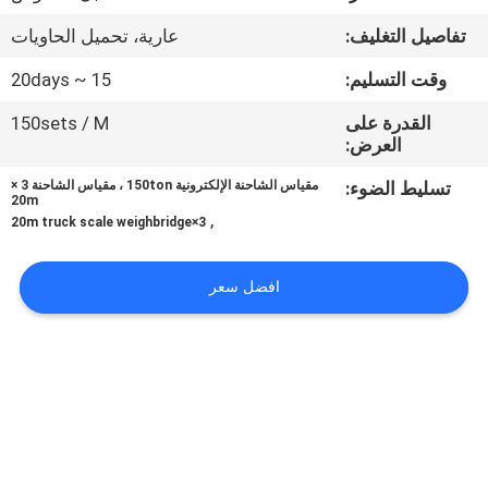
تفاصيل التغليف:
عارية، تحميل الحاويات
مراقبة
الجودة
وقت التسليم:
15 ~ 20days
القدرة على
150sets / M
العرض:
أخبار
تسليط الضوء:
مقياس الشاحنة الإلكترونية 150ton ، مقياس الشاحنة 3 ×
20m
القضايا
,
3×20m truck scale weighbridge
اطلب
افضل سعر
اقتباس
خريطة
الموقع