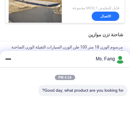
قابل للتفاوض MOQ:1 مجموعة
الاتصال
شاحنة تزن موازين
مرسوم الوزن 18 متر 100 طن الوزن السيارات الثقيلة الوزن الشاحنة
الميزان
Ms. Fang
18m ثقيلة الوزن سيارة الوزن الجسر شاحنة المقياس مع 100 طن
الحمولة المسموح بها والتصميم المخصص
4:16 PM
الشعبية 3m العرض 10m الطول 60t ثقيلة-الواجب شاحنة الميزانات
وزنها الوزن الجسر صفيحة أو منصة صفيحة التحقق
Good day, what product are you looking for?
فئات شعبية
جميع
مقعد وزنها مقياس
أرضية وزنها موازين