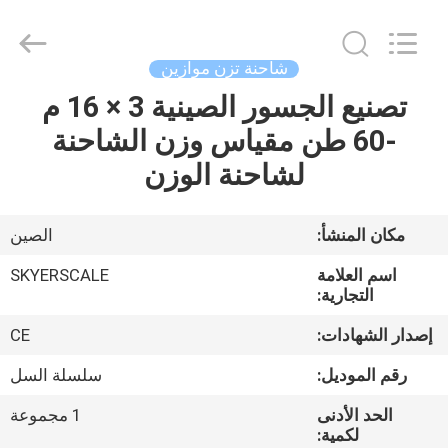
2026
Changzhou
Skyerscale
Co.,Limited.
All
شاحنة تزن موازين
Rights
Reserved.
تصنيع الجسور الصينية 3 × 16 م
المنزل
-60 طن مقياس وزن الشاحنة
المنتجات
لشاحنة الوزن
فيديوهات
مكان المنشأ:
الصين
اسم العلامة
SKYERSCALE
حولنا
التجارية:
إصدار الشهادات:
CE
جولة
رقم الموديل:
سلسلة السل
في
الحد الأدنى
1 مجموعة
المصنع
لكمية: