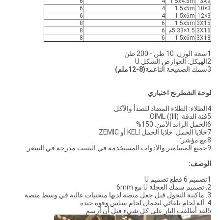
6
4
1.5x4.5m
3X9
6
4
1.5x5m
3×10
6
4
1.5x6m
3×12
8
6
1.5x5m
3X15
3X16
1.5×5.33م
6
8
8
6
1.5x6m
3X18
1سعة الوزن: 10 طن - 200 طن
2الهيكل: العوارض الشكل U
3سمك الصفيحة الناعمة
(8-12ملم)
لوحة الشطرنج اختياري
4الطلاء: الطلاء المضاد للصدأ والآكل
5فئة الدقة: OIML ((III)
6الحمل الزائد الآمن: 150%
7خلايا الحمل: خلايا الحمل KELI أو ZEMIC
8مع مؤشر:
9جميع المسامير والأدوات المستخدمة في التثبيت مدرجة في السعر
الوصف:
1تصميم 6 قطع تصميم U
2. تصميم سمك العجلة U مع 6mm
3. ماكينة التجول قبل جعل منصة لديها منحنيات عالية في وسط منصة
4. آلة لحام تلقائي لضمان لحام سلس وقوة جيدة
5لقد أطلقت النار على كل شيء قبل أن أرسم