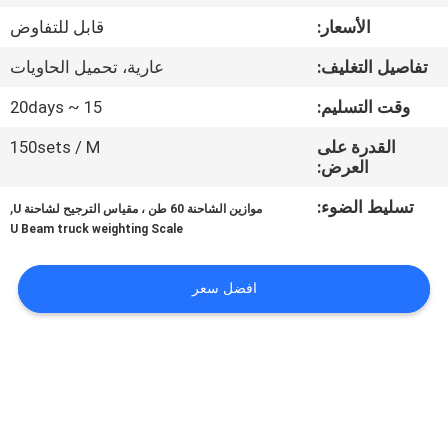
الأسعار:
قابل للتفاوض
مراقبة
تفاصيل التغليف:
عارية، تحميل الحاويات
الجودة
وقت التسليم:
15 ~ 20days
أخبار
القدرة على
150sets / M
العرض:
القضايا
تسليط الضوء:
,
موازين الشاحنة 60 طن ، مقياس الترجيح لشاحنة U
U Beam truck weighting Scale
اطلب
افضل سعر
اقتباس
خريطة
الموقع