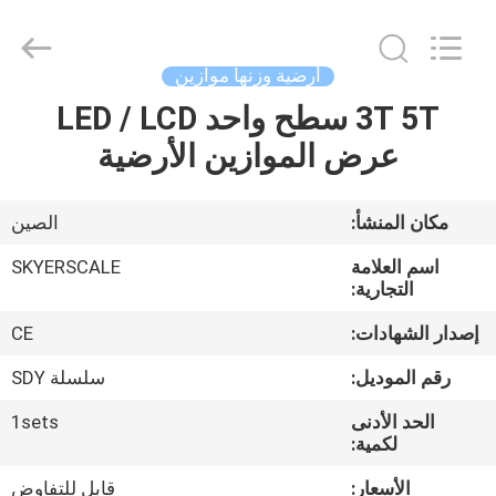
2026
Changzhou
Skyerscale
Co.,Limited.
All
أرضية وزنها موازين
Rights
Reserved.
3T 5T ​​سطح واحد LED / LCD
المنزل
عرض الموازين الأرضية
المنتجات
مكان المنشأ:
الصين
فيديوهات
اسم العلامة
SKYERSCALE
التجارية:
حولنا
إصدار الشهادات:
CE
رقم الموديل:
سلسلة SDY
جولة
الحد الأدنى
1sets
في
لكمية:
المصنع
الأسعار:
قابل للتفاوض