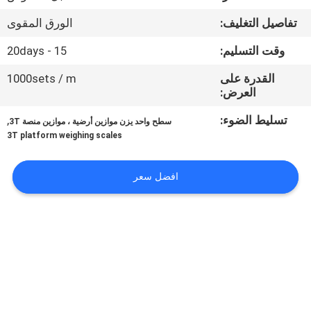
تفاصيل التغليف:
الورق المقوى
مراقبة
الجودة
وقت التسليم:
15 - 20days
القدرة على
1000sets / m
العرض:
أخبار
تسليط الضوء:
,
سطح واحد يزن موازين أرضية ، موازين منصة 3T
3T platform weighing scales
القضايا
افضل سعر
اطلب
اقتباس
خريطة
الموقع