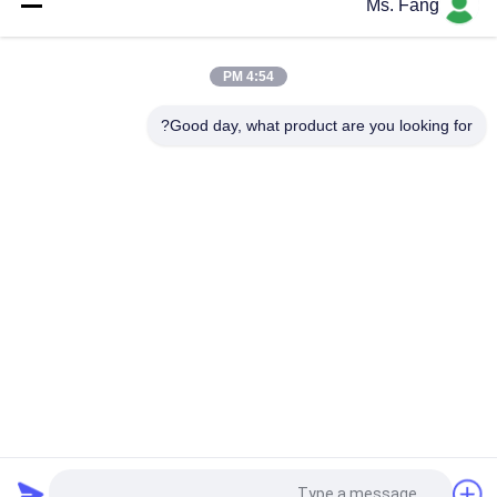
Ms. Fang
مقياس الكرسي المتحرك الطبي مستشفى غرفة غسيل الكلى غرفة
إعادة التأهيل مقياس الوزن مع بروتوث RS232 اختيارية
4:54 PM
خلية حمولة زيميك H8C 1x1m 5 طن الوزن الثقيل المقياس الصناعي
أرضية مع منصة الفولاذ الكربوني
Good day, what product are you looking for?
فئات شعبية
جميع
مقعد وزنها مقياس
أرضية وزنها موازين
موازين المحور 
شاحنة تزن موازين
المحمولة
مقياس الوزن الرقمي
البليت شاحنة الموازين
ميزان الميزان 
وزنها تحميل خلية
الإلكتروني