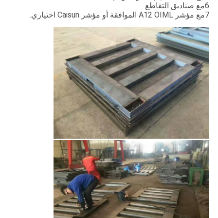
6مع صناديق التقاطع
7مع مؤشر A12 OIML الموافقة أو مؤشر Caisun اختياري.