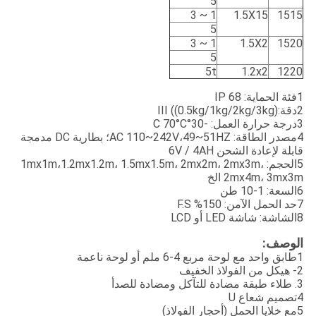
5
1 ~ 3
1.5X15
1515
5
1 ~ 3
1.5X2
1520
5
5t
1.2x2
1220
1فئة الحماية: IP 68
2دقة:III ((0.5kg/1kg/2kg/3kg)
3درجة حرارة العمل: -30°C 70°C
4مصدر الطاقة: AC 110~242V،49~51HZ؛ بطارية DC مدمجة
قابلة لإعادة الشحن 6V / 4AH
5الحجم: 1mx1m،1.2mx1.2m، 1.5mx1.5m، 2mx2m، 2mx3m،
2mx4m، 3mx3m الخ
6السعة: 1-10 طن
7حد الحمل الآمن: 150% F.S
8الشاشة: شاشة LED أو LCD
الوصف:
1طابق واحد مع لوحة مربع 4-6 ملم أو لوحة ناعمة
2- هيكل من الفولاذ الخفيف
3. طلاء طبقة مضادة للتآكل ومضادة للصدأ
4تصميم شعاع U
5مع خلايا الحمل (أحجار الفولاذ)