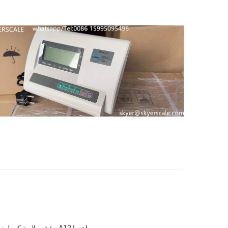
ياهووا A12 مؤشر بلاستيكي لوزن الميزان OIML المعتمد