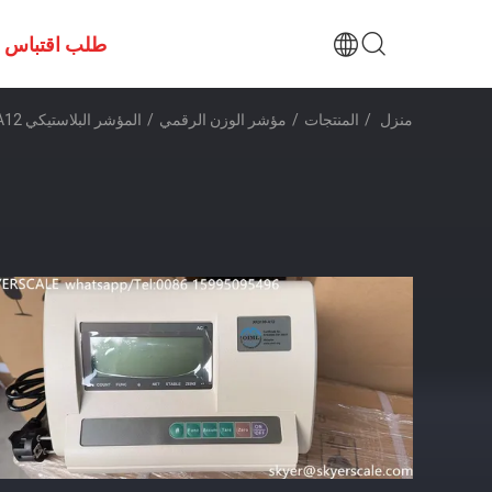
طلب اقتباس
منزل
/
المنتجات
/
مؤشر الوزن الرقمي
/
المؤشر البلاستيكي YAOHUA A12 لوزن الميزان OIML المعتمد