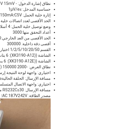
نطاق إشارة الدخول: - 10mV 15mV
حساسية المدخل: ≥1μV/e
إثارة خلية الحمل: C5V؛I≤150mA
الحد الأقصى لعدد اتصالات خلية الحمل: 4 عن
وضع توصيل خلية الحمل: 4 أسلاك
أعداد التحقق منها:3000
الحد الأقصى من العد الخارجي:30000
أقصى دقة داخلية: 300000
القسم:1/2/5/10/20/50 اختياري
الشاشة ((XK3190-A12): 6 بتات LCD. 6 مؤشرات الحالة
الشاشة ((XK3190-A12E): 6 بت LED. 6 إشارات الحالة
نطاق العرض: -2000 ‬150000 ((د=10)
اختياري: واجهة لوحة النتيجة إر
مسافة الإرسال: الحلقة الحالية≤100 متر
اختياري: واجهة الاتصال المتسلسل RS232C ، مع معدل البود قابل للاختيار عن طريق طريقة الإرسال المستمر أو عن طريق طر
مسافة الإرسال: RS232C≤30 متر
مصدر الطاقة: AC 187V242V؛ 49V51Hz؛ بطارية DC مدمجة قابلة لإعادة الشحن 6V / 4AH