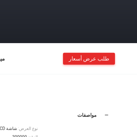
طلب عرض أسعار
مي
مواصفات
نوع العرض:
شاشة LCD
الدقة:
300000