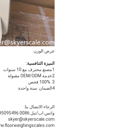
عرض الوزن
الميزة التنافسية:
1مصنع محترف مع 10 سنوات
2خدمة OEM/ODM مقبولة
3. 100% فحص
4الضمان: سنة واحدة
الرجاء الاتصال بنا:
واتس اب/تيل:0086 15995095496
skyer@skyerscale.com
w.floorweighingscales.com