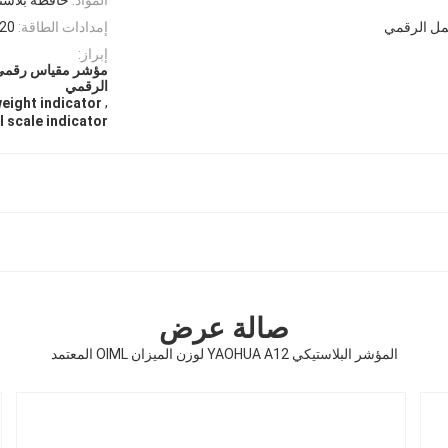
مل الرقمي
إمدادات الطاقة:
220 فولت 50 هرتز أو 110
إبراز:
مؤشر مقياس رقمي م
الرقمي
,
weight indicator
l scale indicator
صالة عرض
المؤشر البلاستيكي YAOHUA A12 لوزن الميزان OIML المعتمد