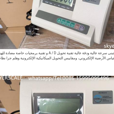
مؤشر الوزن XK3190A12+(E يتبنى سرعة عالية ودقة عالية تقنية تحويل A / D