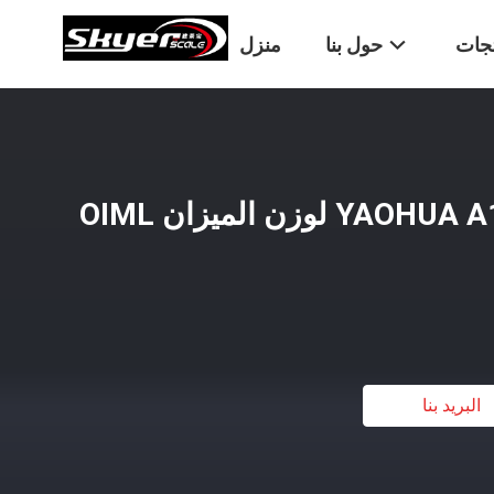
تجات
حول بنا
منزل
المؤشر البلاستيكي YAOHUA A12 لوزن الميزان OIML
البريد بنا