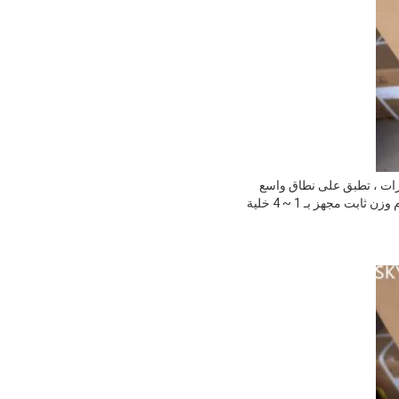
 و تقنية برمجيات خاصة مضادة للهزات ، تطبق على نطاق واسع
في نطاق المنصة الإلكترونية ،مقياس الأرضية الإلكتروني، ومقاييس التحويل الميكانيكية الإلكترونية وهلم جرا نظام وزن ثابت مجهز بـ 1 ~ 4 خلية