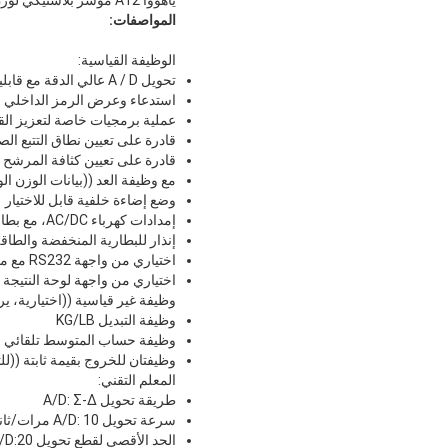
المواصفات:
الوظيفة القياسية:
تحويل A / D عالي الدقة مع قابلية القراءة 1/30000
استدعاء وعرض الرمز الداخلي ل
عملية برمجيات خاصة لتعزيز القد
قادرة على تعيين نطاق التتبع الص
قادرة على تعيين كثافة المرشح
مع وظيفة العد ((بيانات الوزن ا
وضع إضاءة خلفية قابل للاختيار
إمدادات كهرباء AC/DC، مع بطارية قابلة لإعادة الشحن 6V/4AH مدمجة
إنذار للبطارية المنخفضة والطاق
اختياري من واجهة RS232 مع معدل البود قابل للاختيار وطريقة الاتصال
اختياري من واجهة لوحة النتيجة إرسال 20mA حل
وظيفة غير قياسية ((اختيارية، ير
وظيفة التبديل KG/LB
وظيفة حساب المتوسط تلقائي (
وظيفتان للخروج بقيمة ثابتة ((
المعلم التقني:
طريقة تحويل A/D: Σ-Δ
سرعة تحويل A/D: 10 مرات/ثانية.
الحد الأقصى لقطع تحويل A/D:20