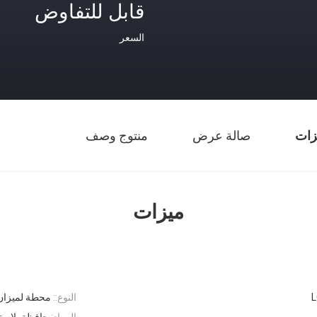
قابل للتفاوض
السعر
زات
صالة عرض
منتوج وصف
ميزات
النوع::
محطة لميزان 
المواد:
حافظة بلاستي