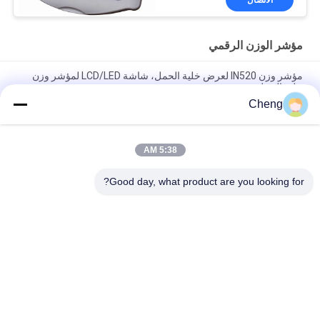
الاتصال
مؤشر الوزن الرقمي
مؤشر وزن IN520 لعرض خلية الحمل، شاشة LCD/LED لمؤشر وزن
خلية الحمل
Cheng
ياهووا XK3190- A12ESS من الفولاذ المقاوم للصدأ مؤشر الميزان
الصناعي لميزان المنصة / الميزان للشاحنات
5:38 AM
مؤشر الوزن XK3190-A27E T7E شاشة LCD LED مؤشر الوزن
الرقمي للمقاييس الإلكترونية
Good day, what product are you looking for?
فئات شعبية
جميع
مقعد وزنها مقياس
أرضية وزنها موازين
موازين المحور 
شاحنة تزن موازين
المحمولة