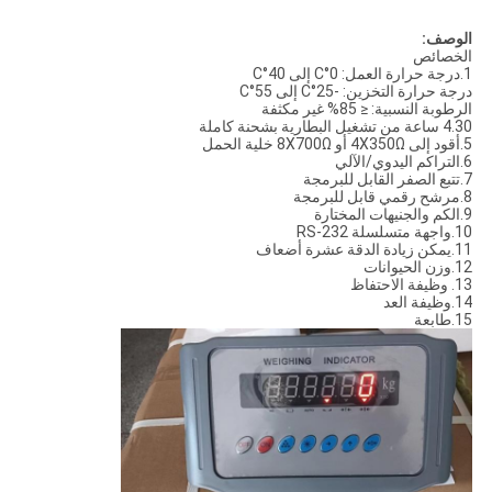
الوصف:
الخصائص
1.درجة حرارة العمل: 0°C إلى 40°C
درجة حرارة التخزين: -25°C إلى 55°C
الرطوبة النسبية: ≤ 85% غير مكثفة
4.30 ساعة من تشغيل البطارية بشحنة كاملة
5.أقود إلى 4X350Ω أو 8X700Ω خلية الحمل
6.التراكم اليدوي/الآلي
7.تتبع الصفر القابل للبرمجة
8.مرشح رقمي قابل للبرمجة
9.الكم والجنيهات المختارة
10.واجهة متسلسلة RS-232
11.يمكن زيادة الدقة عشرة أضعاف
12.وزن الحيوانات
13. وظيفة الاحتفاظ
14.وظيفة العد
15.طابعة