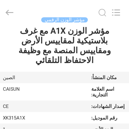
2026
Changzhou
Skyerscale
Co.,Limited.
All
مؤشر الوزن الرقمي
Rights
Reserved.
مؤشر الوزن A1X مع غرف
المنزل
بلاستيكية لمقاييس الأرض
المنتجات
ومقاييس المنصة مع وظيفة
الاحتفاظ التلقائي
فيديوهات
مكان المنشأ:
الصين
حولنا
اسم العلامة
CAISUN
التجارية:
جولة
إصدار الشهادات:
CE
في
رقم الموديل:
XK315A1X
المصنع