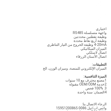
اختياري
واجهة متسلسلة RS485
وظيفة نقطتين محددتين
وظيفة أربع نقاط محددة
4-20mA وظيفة الخروج من التيار التناظري
الميزان الميكانيكي
اتصال لاسلكي
اتصال الأسنان الزرقاء
التطبيقات:
الميزان الإلكتروني للمنصة، وميزان الوزن، الخ
الميزة التنافسية:
1مصنع محترف مع 10 سنوات
2خدمة OEM/ODM مقبولة
3. 100% فحص
4الضمان: سنة واحدة
الرجاء الاتصال بنا:
واتس اب/تيل:0086 15951200865