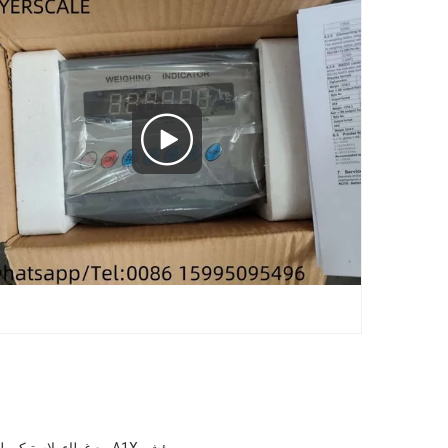
مؤشر A1X مع غطاء بلاستيكي للميزان الأرضي وميزان المقاعد الموزون مع وظيفة الاحتفاظ التلقائي