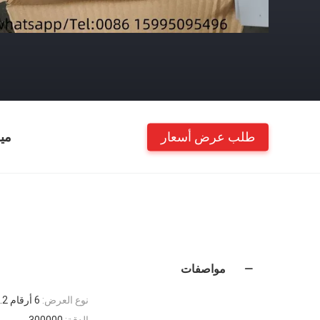
طلب عرض أسعار
مي
مواصفات
نوع العرض:
6 أرقام 20.2 ملم LED الأحمر
الدقة:
300000