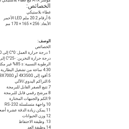
الخصائص:
غطاء بلاستيكي
6 أرقام 20.2 ملم LED الأحمر
الأبعاد: 256 × 165 × 170 مم
الوصف:
الخصائص
1.درجة حرارة العمل: 0°C إلى 40°C
درجة حرارة التخزين: -25°C إلى 55°C
الرطوبة النسبية: ≤ 85% غير مكثفة
4.30 ساعة من تشغيل البطارية بشحنة كاملة
5.أقود إلى 4X350Ω أو 8X700Ω خلية الحمل
6.التراكم اليدوي/الآلي
7.تتبع الصفر القابل للبرمجة
8.مرشح رقمي قابل للبرمجة
9.الكم والجنيهات المختارة
10.واجهة متسلسلة RS-232
11.يمكن زيادة الدقة عشرة أضعاف
12.وزن الحيوانات
13. وظيفة الاحتفاظ
14.وظيفة العد