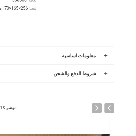
البعد:
256×165×170ملم
معلومات اساسية
شروط الدفع والشحن
مؤشر A1X مع غطاء بلاستيكي للميزان الأرضي وميزان المقاعد الموزون مع وظيفة الاحتفاظ التلقائي