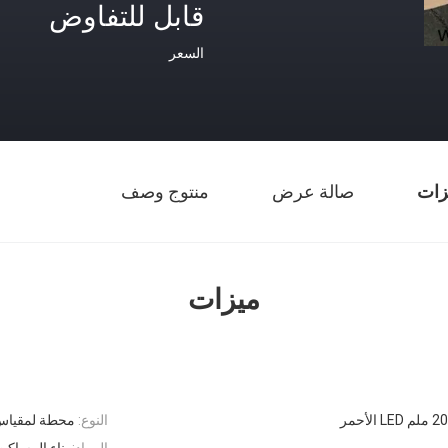
قابل للتفاوض
السعر
زات
صالة عرض
منتوج وصف
ميزات
النوع:
محطة لمقياس الشكل U،
المواد:
بناء المساكن