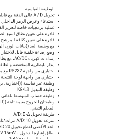
الوظيفة القياسية:
تحويل A / D عالي الدقة مع قابلية القراءة 1/30000
استدعاء وعرض الرمز الداخلي ل
عملية برمجيات خاصة لتعزيز القد
قادرة على تعيين نطاق التتبع الص
قادرة على تعيين كثافة المرشح
مع وظيفة العد ((بيانات الوزن ا
وضع إضاءة خلفية قابل للاختيار
إمدادات كهرباء AC/DC، مع بطارية قابلة لإعادة الشحن 6V/4AH مدمجة
إنذار للبطارية المنخفضة والطاق
اختياري من واجهة RS232 مع معدل البود قابل للاختيار وطريقة الاتصال
اختياري من واجهة لوحة النتيجة إرسال 20mA حل
وظيفة غير قياسية ((اختيارية، ير
وظيفة التبديل KG/LB
وظيفة حساب المتوسط تلقائي (
وظيفتان للخروج بقيمة ثابتة ((
المعلم التقني:
طريقة تحويل A/D: Σ-Δ
سرعة تحويل A/D: 10 مرات/ثانية.
الحد الأقصى لقطع تحويل A/D:20
نطاق إشارة الدخول: - 10mV 15mV
حساسية المدخل: ≥1μV/e