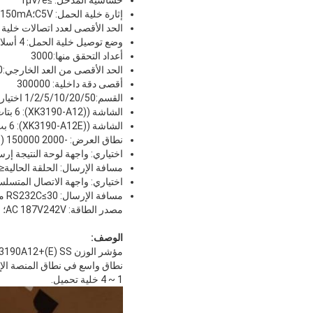
إثارة خلية الحمل: C5V؛I≤150mA
الحد الأقصى لعدد اتصالات خلية الحمل: 4 عن
وضع توصيل خلية الحمل: 4 أسلاك
أعداد التحقق منها:3000
الحد الأقصى من العد الخارجي:30000
أقصى دقة داخلية: 300000
القسم:1/2/5/10/20/50 اختياري
الشاشة ((XK3190-A12): 6 بتات LCD. 6 مؤشرات الحالة
الشاشة ((XK3190-A12E): 6 بت LED. 6 إشارات الحالة
نطاق العرض: -2000 ‬150000 ((د=10)
اختياري: واجهة لوحة النتيجة إر
مسافة الإرسال: الحلقة الحالية≤100 متر
اختياري: واجهة الاتصال المتسلسل RS232C ، مع معدل البود قابل للاختيار عن طريق طريقة الإرسال المستمر أو عن طريق طر
مسافة الإرسال: RS232C≤30 متر
مصدر الطاقة: AC 187V242V؛ 49V51Hz؛ بطارية DC مدمجة قابلة لإعادة الشحن 6V / 4AH
الوصف:
نطاق واسع في نطاق المنصة الإلك
1 ~ 4 خلية تحميل.