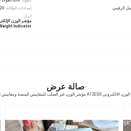
مل الرقمي
إمدادات الطاقة:
220 فولت 50 هرتز أو 110
إبراز:
مؤشر الوزن الإلك
Weight Indicator
صالة عرض
 A12ESS مؤشر الوزن غير الصلب للمقاييس المنصة ومقاييس الأرض