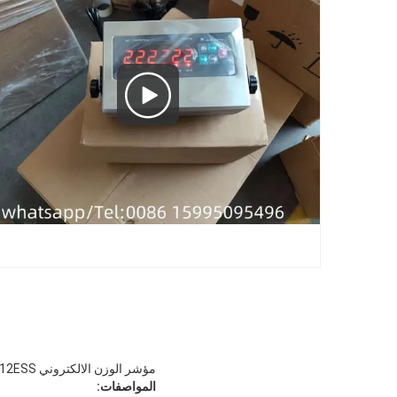
مؤشر الوزن الالكتروني A12ESS مؤشر الوزن غير الصلب للمقاييس المنصة ومقاييس الأرض
المواصفات: