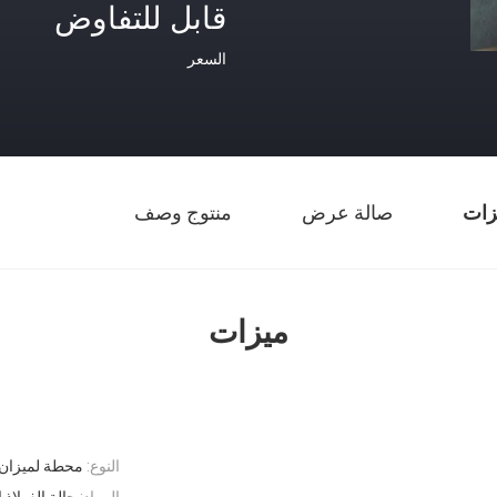
قابل للتفاوض
السعر
زات
صالة عرض
منتوج وصف
ميزات
النوع:
محطة لميزان ا
المواد:
حالة الفولاذ 