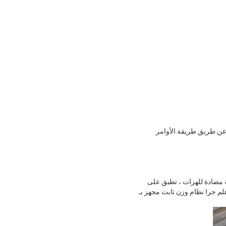
نية تحويل A / D وتكنولوجيا برمجيات خاصة مضادة للهزات ، تطبق على
هلم جرا نظام وزن ثابت مجهز بـ