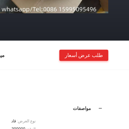
طلب عرض أسعار
مي
مواصفات
نوع العرض:
قاد
الدقة:
300000