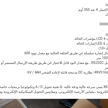
د 350 أوم
سال إشارة سلسلة عن طريق الحلقة الحالية مع معدل بوود 600
يقة الأوامر
مؤشر الوزن XK3190A12+(E) SS يتبنى سرعة عالية ودقة عالية -Δ تق
ترونية ،مقياس الأرضية الإلكتروني، ومقاييس التحويل الميكانيكية الإلكترونية و