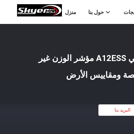
تجات
حول بنا
منزل
مؤشر الوزن الالكتروني A12ESS مؤشر الوزن غير
صة ومقاييس الأرض
البريد بنا