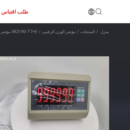
طلب اقتباس
منزل
/
المنتجات
/
مؤشر الوزن الرقمي
/
XK3190-T7+E مؤشر خلية الحمل للوزن للوزن لمؤشر مقياس أرضية المنصة