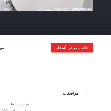
طلب عرض أسعار
مي
مواصفات
نوع العرض:
قاد
إمدادات الطاقة:
220 فولت 50 هرتز أو 110 فولت 60 هرتز