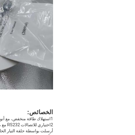
الخصائص:
1استهلاك طاقة منخفض، مع أنواع مختلفة من وضع توفير الطاقة.
2اختياري للاتصالات RS232 مع معدل البود قابل للاختيار وواجهة لوحة النتيجة
أرسلت بواسطة حلقة التيار الحالية mA