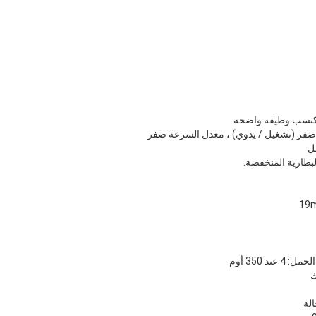
يكتسب وظيفة واضحة
صفر (تشغيل / يدوي) ، معدل السرعة صفر
ل
لبطارية المنخفضة.
د 350 أوم