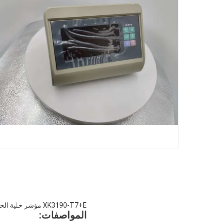
XK3190-T7+E مؤشر خلية الحمل للوزن للوزن لمؤشر مقياس أرضية المنصة
المواصفات: