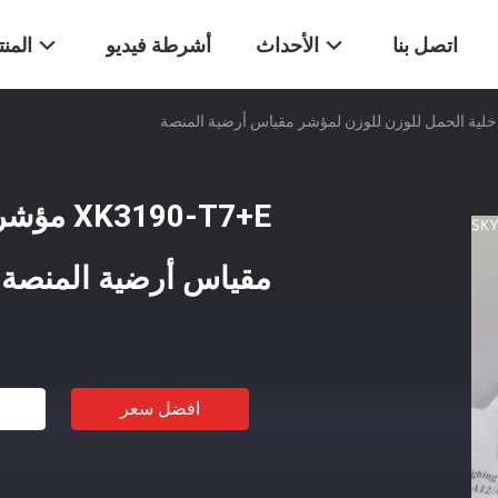
اتصل بنا
الأحداث
أشرطة فيديو
المن
90-T7+E
مقياس أرضية المنصة
افضل سعر