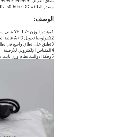
نطاق العرض -999999-999999
مصدر الطاقة: AC 220v: 50-60hz DC بطارية قابلة لإعادة الشحن
الوصف:
1مؤشر الوزن YH-T7E يتبنى سرعة عالية
2تكنولوجيا تحويل A / D عالية الدقة
3تطبق على نطاق واسع في نطاق المنصة الإلكترونية،
4المقياس الإلكتروني للأرضية
5وهكذا دواليك نظام وزن ثابت مجهز بـ 1-4 خلية تحميل