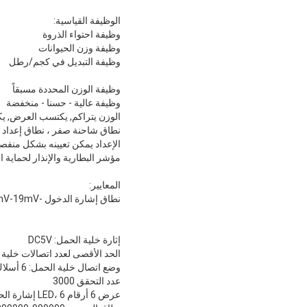
الوظيفة القياسية:
وظيفة احتواء الذروة
وظيفة وزن الحيوانات
وظيفة التبديل في كجم/رطل
وظيفة الوزن المحددة مسبقاً
وظيفة عالية - حسنا - منخفضة
الوزن يتراكم, يكتسب العرض, 
نطاق شاحنة صفر ، نطاق إعداد 
الإعداد يمكن تعيينه بشكل منفص
مؤشر البطارية والإنذار لحماية ا
المعايير:
نطاق إشارة الدخول -19mV-19mV
إثارة خلية الحمل: DC5V
الحد الأقصى لعدد اتصالات خلية الحمل: 4 عن
وضع اتصال خلية الحمل: 6 أسلاك
عدد التحقق 3000
عرض 6 أرقام LED، 6 إشارة الحالة