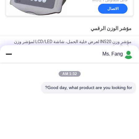
الاتصال
مؤشر الوزن الرقمي
مؤشر وزن IN520 لعرض خلية الحمل، شاشة LCD/LED لمؤشر وزن
خلية الحمل
Ms. Fang
ياهووا XK3190- A12ESS من الفولاذ المقاوم للصدأ مؤشر الميزان
الصناعي لميزان المنصة / الميزان للشاحنات
1:32 AM
مؤشر الوزن XK3190-A27E T7E شاشة LCD LED مؤشر الوزن
الرقمي للمقاييس الإلكترونية
Good day, what product are you looking for?
فئات شعبية
جميع
مقعد وزنها مقياس
أرضية وزنها موازين
موازين المحور 