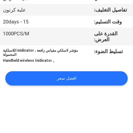
تفاصيل التغليف:
علبة كرتون
مراقبة
الجودة
وقت التسليم:
15 - 20days
القدرة على
1000PCS/M
العرض:
أخبار
تسليط الضوء:
مؤشر لاسلكي مقياس رافعة ، inidicator اللاسلكية
المحمولة
القضايا
,
Handheld wireless Inidicator
اطلب
افضل سعر
اقتباس
خريطة
الموقع