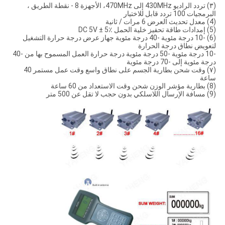
(٣) تردد الراديو 430MHz إلى 470MHz، الأجهزة 8 - نقطة الطريق ،
البرمجيات 100 تردد قابل للاختيار
(4) معدل تحديث العرض 6 مرات / ثانية
(5) إمدادات طاقة تحفيز خلية الحمل DC 5V ± 5٪
(6) -10 درجة مئوية -40 درجة مئوية جهاز عرض درجة حرارة التشغيل
لتعويض نطاق درجة الحرارة
-10 درجة مئوية -50 درجة مئوية درجة حرارة العمل المسموح بها من -40
درجة مئوية إلى -70 درجة مئوية
(٧) وقت شحن بطارية الجسم على نطاق واسع وقت عمل مستمر 40
ساعة
(8) بطارية مؤشر الوزن شحن وقت الاستعداد من 60 ساعة
(9) مسافة الإرسال اللاسلكي بدون حجب لا تقل عن 500 متر