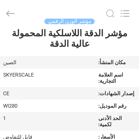
2026
Changzhou
Skyerscale
Co.,Limited.
All
مؤشر الوزن الرقمي
Rights
Reserved.
مؤشر الدقة اللاسلكية المحمولة
المنزل
عالية الدقة
المنتجات
مكان المنشأ:
الصين
فيديوهات
اسم العلامة
SKYERSCALE
التجارية:
حولنا
إصدار الشهادات:
CE
رقم الموديل:
WI280
جولة
الحد الأدنى
1
في
لكمية:
المصنع
الأسعار:
قابل للتفاوض