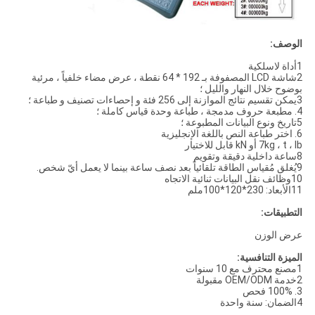
الوصف:
1أداة لاسلكية
2شاشة LCD المصفوفة بـ 192 * 64 نقطة ، عرض مضاء خلفياً ، مرئية
بوضوح خلال النهار والليل ؛
3يمكن تقسيم نتائج الموازنة إلى 256 فئة و إحصاءات تصنيف و طباعة ؛
4. مطبعة حروف مدمجة ، طباعة وحدة قياس كاملة ؛
5تاريخ ونوع البيانات المطبوعة ؛
6. اختر طباعة النص باللغة الإنجليزية
7kg ، t ، lb أو kN قابل للاختيار
8ساعة داخلية دقيقة وتقويم
9يُغلق مُقياس الطاقة تلقائياً بعد نصف ساعة بينما لا يعمل أيّ شخص.
10وظائف نقل البيانات ثنائية الاتجاه
11الأبعاد: 230*120*100ملم
التطبيقات:
عرض الوزن
الميزة التنافسية:
1مصنع محترف مع 10 سنوات
2خدمة OEM/ODM مقبولة
3. 100% فحص
4الضمان: سنة واحدة